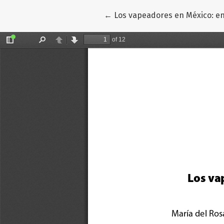
Volver a los detalles del artíc
←
Los vapeadores en México: ent