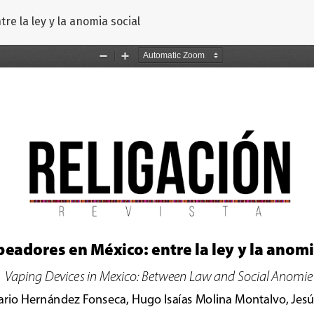
ulo
re la ley y la anomia social