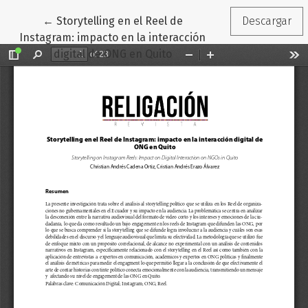
Volver a los detalles del artículo
←
Storytelling en el Reel de
Descargar
Instagram: impacto en la interacción
digital de ONG en Quito