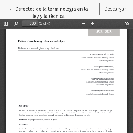
Volver a los detalles del artículo
←
Defectos de la terminología en la
Descargar
ley y la técnica