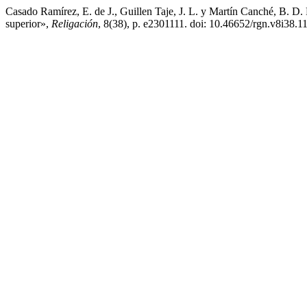
Casado Ramírez, E. de J., Guillen Taje, J. L. y Martín Canché, B. D.
superior»,
Religación
, 8(38), p. e2301111. doi: 10.46652/rgn.v8i38.11