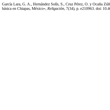
García Lara, G. A., Hernández Solís, S., Cruz Pérez, O. y Ocaña Zúñig
básica en Chiapas, México»,
Religación
, 7(34), p. e210963. doi: 10.