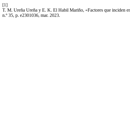
[1]
T. M. Ureña Ureña y E. K. El Habil Mariño, «Factores que inciden 
n.º 35, p. e2301036, mar. 2023.