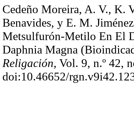
Cedeño Moreira, A. V., K. V
Benavides, y E. M. Jiménez
Metsulfurón-Metilo En El D
Daphnia Magna (Bioindicad
Religación
, Vol. 9, n.º 42
doi:10.46652/rgn.v9i42.12