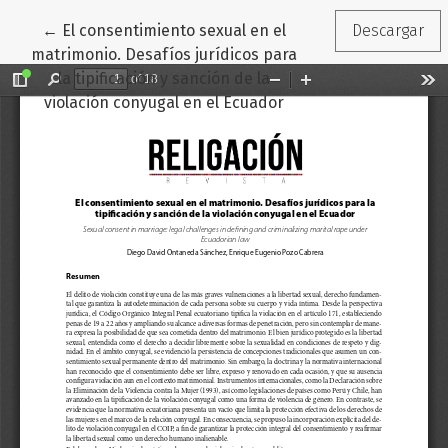
Volver a los detalles del artículo
←
El consentimiento sexual en el
Descargar
matrimonio. Desafíos jurídicos para
la tipificación y sanción de la
violación conyugal en el Ecuador