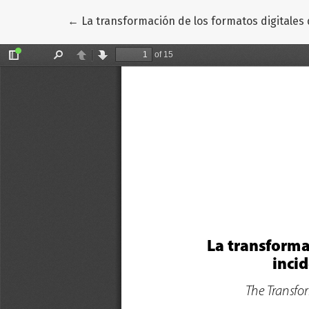
Volver a los detalles del artículo
←
La transformación de los formatos digitales 