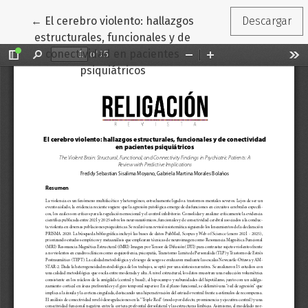
Volver a los detalles del artículo
←
El cerebro violento: hallazgos
Descargar
estructurales, funcionales y de
conectividad en pacientes
psiquiátricos