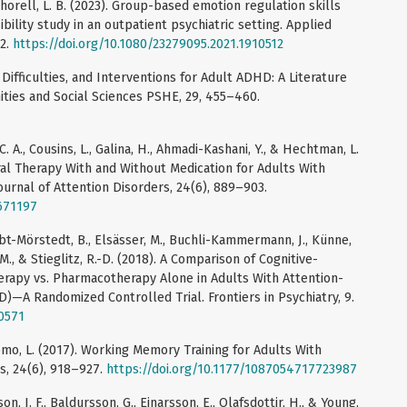
 & Thorell, L. B. (2023). Group-based emotion regulation skills
ibility study in an outpatient psychiatric setting. Applied
82.
https://doi.org/10.1080/23279095.2021.1910512
 Difficulties, and Interventions for Adult ADHD: A Literature
ities and Social Sciences PSHE, 29, 455–460.
 C. A., Cousins, L., Galina, H., Ahmadi-Kashani, Y., & Hechtman, L.
oral Therapy With and Without Medication for Adults With
ournal of Attention Disorders, 24(6), 889–903.
671197
, Abt-Mörstedt, B., Elsässer, M., Buchli-Kammermann, J., Künne,
M., & Stieglitz, R.-D. (2018). A Comparison of Cognitive-
rapy vs. Pharmacotherapy Alone in Adults With Attention-
)—A Randomized Controlled Trial. Frontiers in Psychiatry, 9.
00571
 Romo, L. (2017). Working Memory Training for Adults With
s, 24(6), 918–927.
https://doi.org/10.1177/1087054717723987
n, J. F., Baldursson, G., Einarsson, E., Olafsdottir, H., & Young,