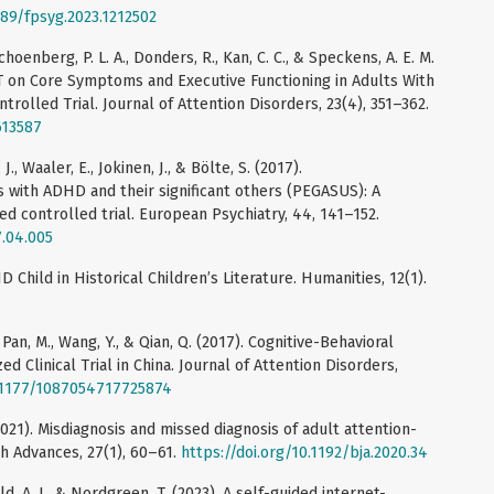
389/fpsyg.2023.1212502
Schoenberg, P. L. A., Donders, R., Kan, C. C., & Speckens, A. E. M.
T on Core Symptoms and Executive Functioning in Adults With
olled Trial. Journal of Attention Disorders, 23(4), 351–362.
613587
J., Waaler, E., Jokinen, J., & Bölte, S. (2017).
 with ADHD and their significant others (PEGASUS): A
d controlled trial. European Psychiatry, 44, 141–152.
7.04.005
 Child in Historical Children’s Literature. Humanities, 12(1).
, Pan, M., Wang, Y., & Qian, Q. (2017). Cognitive-Behavioral
 Clinical Trial in China. Journal of Attention Disorders,
0.1177/1087054717725874
 (2021). Misdiagnosis and missed diagnosis of adult attention-
ch Advances, 27(1), 60–61.
https://doi.org/10.1192/bja.2020.34
old, A. J., & Nordgreen, T. (2023). A self-guided internet-