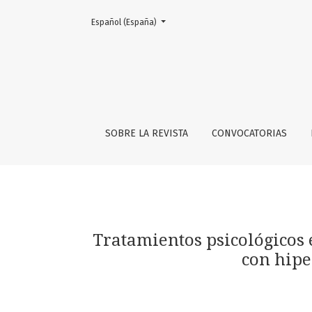
Cambiar el idioma. El actual es:
Español (España)
Tratamientos psicológicos empíricamente apo
SOBRE LA REVISTA
CONVOCATORIAS
Tratamientos psicológicos 
con hipe