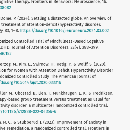
nitive therapy. Frontiers in Behavioral Neuroscience, 16.
938082
, & Dome, P. (2024). Settling a distracted globe: An overview of
treatment of attention-deficit/hyperactivity disorder.
, 83, 1–8.
https://doi.org/10.1016/j.euroneuro.2024.03.002
andomized Controlled Trial of Mindfulness-Based Cognitive
DHD. Journal of Attention Disorders, 22(4), 388–399.
686183
zog, M., Kim, E., Swirnow, H., Retig, Y., & Wolff, S. (2020).
tion for Women With Attention Deficit Hyperactivity Disorder
mized Controlled Study. The American Journal of
/doi.org/10.5014/ajot.2020.033316
øller, M., Ubostad, B., Lien, T., Munkhaugen, E. K., & Fredriksen,
herapy-based group treatment versus treatment as usual for
tivity disorder: a multicenter randomized controlled trial.
rg/10.1186/s12888-022-04356-6
en, M. C., & Stubberud, J. (2023). Improvement of anxiety in
e remediation: a randomized controlled trial. Frontiers in