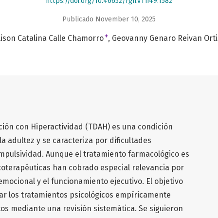
https://doi.org/10.46652/rgn.v11i49.1582
Publicado November 10, 2025
+
lison Catalina Calle Chamorro
Geovanny Genaro Reivan Orti
nción con Hiperactividad (TDAH) es una condición
a adultez y se caracteriza por dificultades
impulsividad. Aunque el tratamiento farmacológico es
coterapéuticas han cobrado especial relevancia por
emocional y el funcionamiento ejecutivo. El objetivo
zar los tratamientos psicológicos empíricamente
os mediante una revisión sistemática. Se siguieron