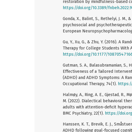
restoration by mindfulness-based cog
https://doi.org/10.3389/fnbeh.2022.
Gonda, X., Balint, S., Rethelyi, J. M.
psychosocial and psychotherapeutic 
European Neuropsychopharmacology
Gu, Y., Xu, G., & Zhu, Y. (2016). A R
Therapy for College Students With A
https://doi.org/10.1177/1087054716
Gutman, S. A., Balasubramanian, S., Her
Effectiveness of a Tailored Interven
(ADHD) and ADHD Symptoms: A Rando
Occupational Therapy, 74(1).
https:/
Halmøy, A., Ring, A. E., Gjestad, R., M
M. (2022). Dialectical behavioral t
adults with attention-deficit hyperac
BMC Psychiatry, 22(1).
https://doi.o
Hanssen, K. T., Brevik, E. J., Småstu
ADHD following goal-focused cognitiv