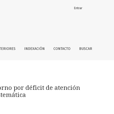
Entrar
ividad en adultos: una revisión sistemática
TERIORES
INDEXACIÓN
CONTACTO
BUSCAR
rno por déficit de atención
stemática