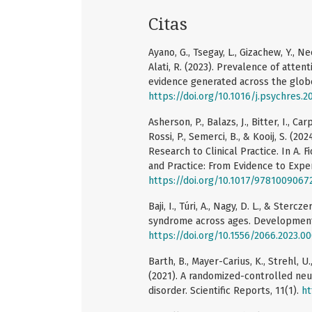
Citas
Ayano, G., Tsegay, L., Gizachew, Y., N
Alati, R. (2023). Prevalence of atten
evidence generated across the globe
https://doi.org/10.1016/j.psychres.2
Asherson, P., Balazs, J., Bitter, I., Ca
Rossi, P., Semerci, B., & Kooij, S. (2
Research to Clinical Practice. In A. F
and Practice: From Evidence to Expe
https://doi.org/10.1017/9781009067
Baji, I., Túri, A., Nagy, D. L., & Ster
syndrome across ages. Developments
https://doi.org/10.1556/2066.2023.0
Barth, B., Mayer-Carius, K., Strehl, U.,
(2021). A randomized-controlled neur
disorder. Scientific Reports, 11(1).
ht