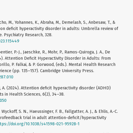
echo, M., Yohannes, K., Abraha, M., Demelash, S., Anbesaw, T., &
tion deficit hyperactivity disorder in adults: Umbrella review of
. Psychiatry Research, 328.
023.115449
rpentier, P.-J., Jaeschke, R., Mohr, P., Ramos-Quiroga, J. A., De
024). Attention Deficit Hyperactivity Disorder in Adults: From
iorillo, P. Falkai, & P. Gorwood, (eds.). Mental Health Research
rience (pp. 135–157). Cambridge University Press.
287.010
czer, A. (2024). Attention deficit hyperactivity disorder (ADHD)
 in Health Sciences, 6(2), 34–38.
0050
 Wyckoff, S. N., Haeussinger, F. B., Fallgatter, A. J., & Ehlis, A.-C.
ofeedback trial in adult attention-deficit/hyperactivity
tps://doi.org/10.1038/s41598-021-95928-1