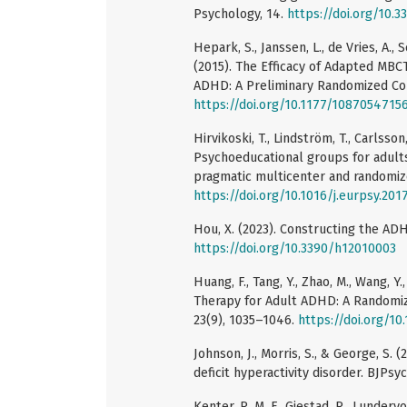
Psychology, 14.
https://doi.org/10.3
Hepark, S., Janssen, L., de Vries, A., 
(2015). The Efficacy of Adapted MBC
ADHD: A Preliminary Randomized Contr
https://doi.org/10.1177/1087054715
Hirvikoski, T., Lindström, T., Carlsson, 
Psychoeducational groups for adults
pragmatic multicenter and randomize
https://doi.org/10.1016/j.eurpsy.201
Hou, X. (2023). Constructing the ADHD
https://doi.org/10.3390/h12010003
Huang, F., Tang, Y., Zhao, M., Wang, Y.
Therapy for Adult ADHD: A Randomized
23(9), 1035–1046.
https://doi.org/1
Johnson, J., Morris, S., & George, S.
deficit hyperactivity disorder. BJPsy
Kenter, R. M. F., Gjestad, R., Lunderv