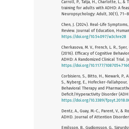
Carroll, P., Tatja, H., Charlotte, L.,
training for adults with ADHD: A feas
Neuropsychology: Adult, 30(1), 71–
Chen, J. (2024). Real-Life Symptoms,
Review. Journal of Education, Human
https://doi.org/10.54097/w3chre28
Cherkasova, M. V., French, L. R., Syer,
(2016). Efficacy of Cognitive Behavi
ADHD: A Randomized Clinical Trial. J
https://doi.org/10.1177/1087054716
Corbisiero, S., Bitto, H., Newark, P.
S., Nyberg, E., Hofecker-Fallahpour, 
Behavioral Therapy and Pharmacothe
Deficit/Hyperactivity Disorder (ADHD
https://doi.org/10.3389/fpsyt.2018.
Dentz, A., Guay, M.-C., Parent, V., &
ADHD. Journal of Attention Disorder
Emilsson, B., Gudjonsson, G., Sigurdsso