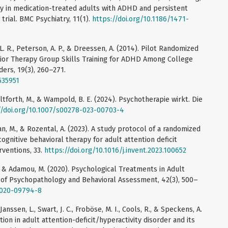
apy in medication-treated adults with ADHD and persistent
rial. BMC Psychiatry, 11(1).
https://doi.org/10.1186/1471-
 L. R., Peterson, A. P., & Dreessen, A. (2014). Pilot Randomized
avior Therapy Group Skills Training for ADHD Among College
ders, 19(3), 260–271.
535951
Holtforth, M., & Wampold, B. E. (2024). Psychotherapie wirkt. Die
//doi.org/10.1007/s00278-023-00703-4
n, M., & Rozental, A. (2023). A study protocol of a randomized
ognitive behavioral therapy for adult attention deficit
rventions, 33.
https://doi.org/10.1016/j.invent.2023.100652
 M., & Adamou, M. (2020). Psychological Treatments in Adult
 of Psychopathology and Behavioral Assessment, 42(3), 500–
-020-09794-8
Janssen, L., Swart, J. C., Froböse, M. I., Cools, R., & Speckens, A.
ition in adult attention-deficit/hyperactivity disorder and its