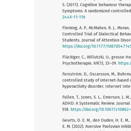
S. (2011). Cognitive behaviour ther
Symptoms: A randomized controlled t
244X-11-116
Fleming, A. P., McMahon, R. J., Moran,
Controlled Trial of Dialectical Beh
Students. Journal of Attention Disor
https://doi.org/10.1177/1087054714
Flückiger, C., Willutzki, U., grosse 
Psychotherapie, 69(1), 33–39.
https:
Forsström, D., Oscarsson, M., Buhrma
controlled study of internet-based c
hyperactivity disorder. Internet Inte
Fullen, T., Jones, S. L., Emerson, L.
ADHD: A Systematic Review. Journal
518.
https://doi.org/10.1007/s10862
Geurts, D. E. M., den Ouden, H. E. M., 
E. M. (2022). Aversive Pavlovian inhib