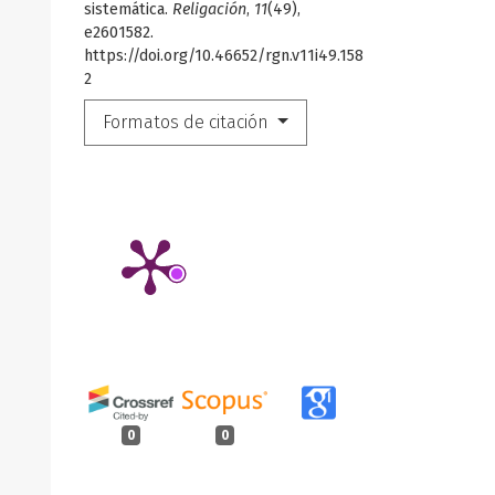
sistemática.
Religación
,
11
(49),
e2601582.
https://doi.org/10.46652/rgn.v11i49.158
2
Formatos de citación
0
0