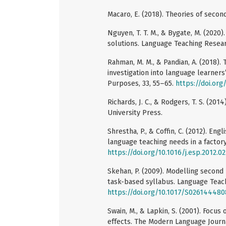
Macaro, E. (2018). Theories of secon
Nguyen, T. T. M., & Bygate, M. (2020)
solutions. Language Teaching Resear
Rahman, M. M., & Pandian, A. (2018). 
investigation into language learners’
Purposes, 33, 55–65.
https://doi.org
Richards, J. C., & Rodgers, T. S. (2
University Press.
Shrestha, P., & Coffin, C. (2012). Eng
language teaching needs in a factory
https://doi.org/10.1016/j.esp.2012.02
Skehan, P. (2009). Modelling second
task-based syllabus. Language Teachi
https://doi.org/10.1017/S02614448
Swain, M., & Lapkin, S. (2001). Focu
effects. The Modern Language Journa