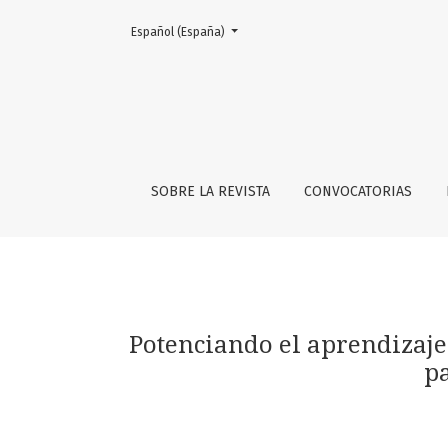
Cambiar el idioma. El actual es:
Español (España)
Potenciando el aprendizaje del inglés para f
SOBRE LA REVISTA
CONVOCATORIAS
Potenciando el aprendizaje 
pa