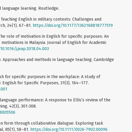
d language learning. Routledge.
. Teaching English in military contexts: Challenges and
ch, 24(1), 67–81.
https://doi.org/10.1177/1362168818777519
The role of motivation in English for specific purposes: An
 motivations in Malaysia. Journal of English for Academic
/10.1016/j.jeap.2018.04.003
014). Approaches and methods in language teaching. Cambridge
lish for specific purposes in the workplace: A study of
. English for Specific Purposes, 31(3), 164–177.
.001
 language performance: A response to Ellis’s review of the
ng, 42(3), 301-308.
08005506
s on form through collaborative dialogue: Exploring task
l, 85(1), 58–81.
https://doi.org/10.1111/0026-7902.00096