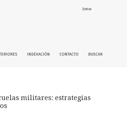
Entrar
rar desafíos académicos y físicos
TERIORES
INDEXACIÓN
CONTACTO
BUSCAR
uelas militares: estrategias
cos