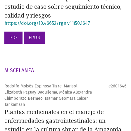
estudio de caso sobre seguimiento técnico,
calidad y riesgos
https://doi.org/10.46652/rgn.v11i50.1647
PDF
EPUB
MISCELANEA
Rodolfo Moisés Espinosa Tigre, Marisol
e2601646
Elizabeth Paguay Daquilema, Mónica Alexandra
Chimborazo Bermeo, Isamar Geomara Caicer
Tankamash
Plantas medicinales en el manejo de
enfermedades gastrointestinales: un
estudio en la cultura shuar de la Amazonía