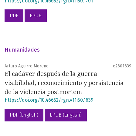
https://doi.org/10.46652/rgn.v11i50.1701
PDF
EPUB
Humanidades
Arturo Aguirre Moreno
e2601639
El cadáver después de la guerra:
visibilidad, reconocimiento y persistencia
de la violencia postmortem
https://doi.org/10.46652/rgn.v11i50.1639
PDF (English)
EPUB (English)